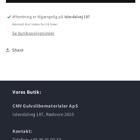
P240
P240
Afhentning er tilgængelig på
Islevdalvej 187
Normalt klar inden for 24 timer
Se butiksoplysninger
Share
Vores Butik:
CMV Gulvslibematerialer ApS
Islevdalvej 187, Rødovre 2610
Kontakt:
Telefon: +45 36 41 00 33