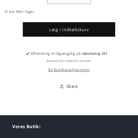
antallet
antallet
Vi har 698 i lager
for
for
Pad
Pad
16&quot;
16&quot;
Læg i indkøbskurv
400/25
400/25
Hvid
Hvid
Afhentning er tilgængelig på
Islevdalvej 187
Normalt klar inden for 24 timer
Se butiksoplysninger
Share
Vores Butik: