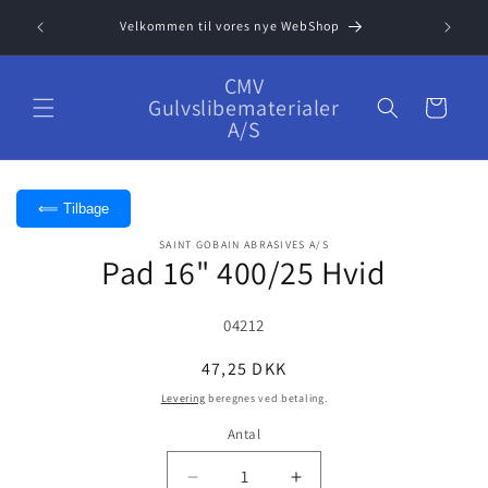
Gå til
 Klik her
Velkommen til vores nye WebShop
indhold
CMV
Gulvslibematerialer
Indkøbskurv
A/S
⟸ Tilbage
å til
SAINT GOBAIN ABRASIVES A/S
Pad 16" 400/25 Hvid
roduktoplysninger
SKU:
04212
Normalpris
47,25 DKK
Levering
beregnes ved betaling.
Antal
Reducer
Øg