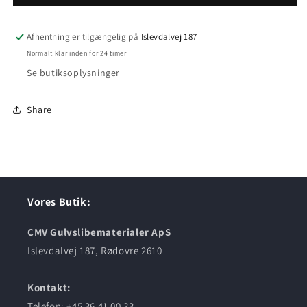
40
40
Afhentning er tilgængelig på
Islevdalvej 187
Normalt klar inden for 24 timer
Se butiksoplysninger
Share
Vores Butik:
CMV Gulvslibematerialer ApS
Islevdalvej 187, Rødovre 2610
Kontakt:
Telefon: +45 36 41 00 33