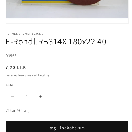
Åbn
mediet
1
HERMES S. GMBH&CO.KG
F-Rondl.RB314X 180x22 40
i
modus
SKU:
03563
Normalpris
7,20 DKK
Levering
beregnes ved betaling.
Antal
Reducer
Øg
antallet
antallet
Vi har 26 i lager
for
for
F-
F-
Rondl.RB314X
Rondl.RB314X
Læg i indkøbskurv
180x22
180x22