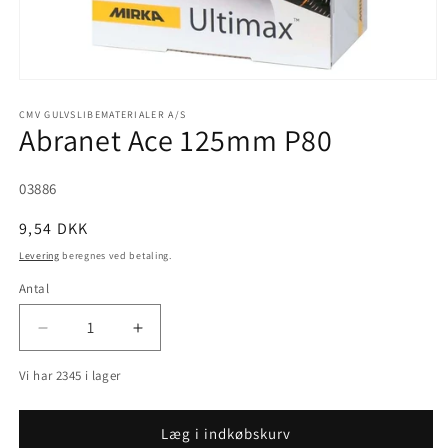
Åbn
mediet
1
CMV GULVSLIBEMATERIALER A/S
Abranet Ace 125mm P80
i
modus
SKU:
03886
Normalpris
9,54 DKK
Levering
beregnes ved betaling.
Antal
Reducer
Øg
antallet
antallet
Vi har 2345 i lager
for
for
Abranet
Abranet
Ace
Ace
Læg i indkøbskurv
125mm
125mm