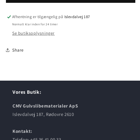
P80
P80
Afhentning er tilgængelig på
Islevdalvej 187
Normalt klar inden for 24 timer
Se butiksoplysninger
Share
Vores Butik:
CMV Gulvslibematerialer ApS
Islevdalvej 187, Rødovre 2610
Kontakt:
Telefon: +45 36 41 00 33