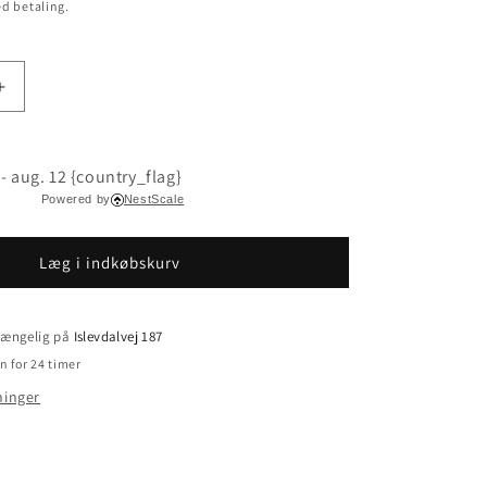
d betaling.
Øg
antallet
for
99x147
 - aug. 12 {country_flag}
Delta
Powered by
NestScale
3-
kant
HK100
Læg i indkøbskurv
lgængelig på
Islevdalvej 187
n for 24 timer
ninger