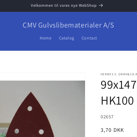
Velkommen til vores nye WebShop
CMV Gulvslibematerialer A/S
Home
Catalog
Contact
HERMES S. GMBH&CO.
99x147
HK100
SKU:
02657
Normalpris
3,70 DKK