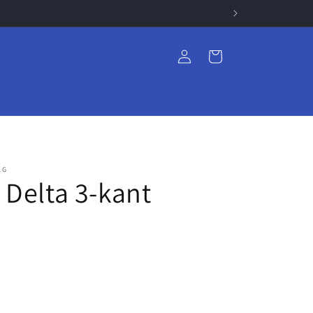
Log
Indkøbskurv
ind
KG
 Delta 3-kant