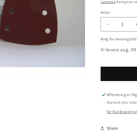
Levering
beregnes ve
Antal
Reducer
antallet
Ring for leveringstid!
for
99x147
Vi levere aug. 09
Delta
3-
kant
HK100
Afhentning er ti
Normalt klar inde
Se butiksoplys
Share