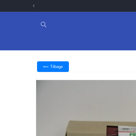
Gå til
indhold
⟸ Tilbage
Gå til
produktoplysninger