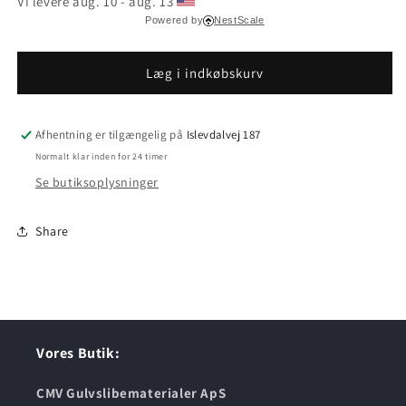
Vi levere aug. 10 - aug. 13 
Monocoat
Monocoat
Powered by
NestScale
32
32
Smoke
Smoke
5%
5%
Læg i indkøbskurv
20ml
20ml
Afhentning er tilgængelig på
Islevdalvej 187
Normalt klar inden for 24 timer
Se butiksoplysninger
Share
Vores Butik:
CMV Gulvslibematerialer ApS