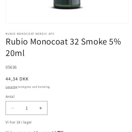
Åbn
mediet
1
RUBIO MONOCOAT NORDIC APS
Rubio Monocoat 32 Smoke 5%
i
modus
20ml
SKU:
05636
Normalpris
44,34 DKK
Levering
beregnes ved betaling.
Antal
Reducer
Øg
antallet
antallet
Vi har 18 i lager
for
for
Rubio
Rubio