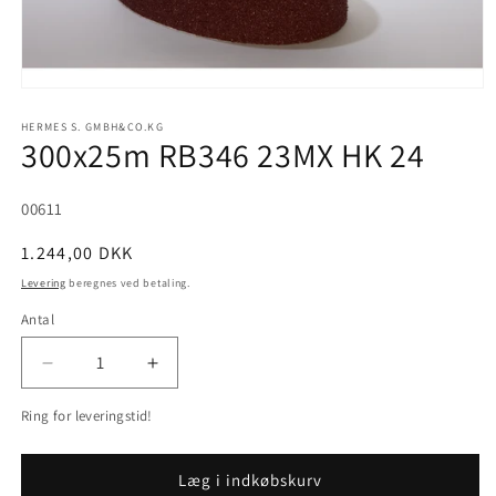
Åbn
mediet
1
HERMES S. GMBH&CO.KG
300x25m RB346 23MX HK 24
i
modus
SKU:
00611
Normalpris
1.244,00 DKK
Levering
beregnes ved betaling.
Antal
Reducer
Øg
antallet
antallet
Ring for leveringstid!
for
for
300x25m
300x25m
RB346
RB346
Læg i indkøbskurv
23MX
23MX