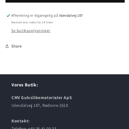
HK
HK
24
24
Afhentning er tilgængelig på
Islevdalvej 187
Normalt klar inden for 24 timer
Se butiksoplysninger
Share
Vores Butik:
CMV Gulvslibematerialer ApS
Islevdalvej 187, Rødovre 2610
Kontakt:
Telefon: +45 36 41 00 33