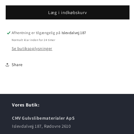
Læg i indkøbskurv
Afhentning er tilgængelig på
Islevdalvej 187
Normalt klar inden for 24 timer
Se butiksoplysninger
Share
Vores Butik:
CMV Gulvslibematerialer ApS
Islevdalvej 187, Rødovre 2610