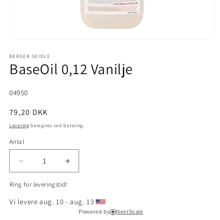
Åbn
mediet
1
BERGER-SEIDLE
BaseOil 0,12 Vanilje
i
modus
SKU:
04950
Normalpris
79,20 DKK
Levering
beregnes ved betaling.
Antal
Reducer
Øg
antallet
antallet
Ring for leveringstid!
for
for
BaseOil
BaseOil
Vi levere aug. 10 - aug. 13 
0,12
0,12
Powered by
NestScale
Vanilje
Vanilje